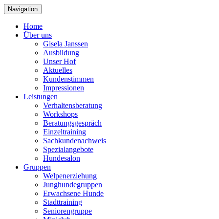
Navigation
Home
Über uns
Gisela Janssen
Ausbildung
Unser Hof
Aktuelles
Kundenstimmen
Impressionen
Leistungen
Verhaltensberatung
Workshops
Beratungsgespräch
Einzeltraining
Sachkundenachweis
Spezialangebote
Hundesalon
Gruppen
Welpenerziehung
Junghundegruppen
Erwachsene Hunde
Stadttraining
Seniorengruppe