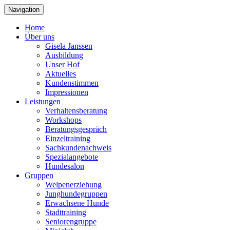
Navigation
Home
Über uns
Gisela Janssen
Ausbildung
Unser Hof
Aktuelles
Kundenstimmen
Impressionen
Leistungen
Verhaltensberatung
Workshops
Beratungsgespräch
Einzeltraining
Sachkundenachweis
Spezialangebote
Hundesalon
Gruppen
Welpenerziehung
Junghundegruppen
Erwachsene Hunde
Stadttraining
Seniorengruppe