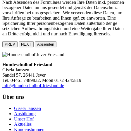
Nach Ab­senden des Formulares werden Ihre Daten inkl. personen­
be­zogener Daten an uns ge­sendet und ge­mäß der Daten­schutz­
vorschriften bei uns gespeichert. Wir ver­wenden diese Daten, um
Ihre An­frage zu be­arbeiten und Ihnen ggf. zu ant­worten. Eine
Speicherung Ihrer personen­bezogenen Daten außer­halb der ge­
setzlichen Auf­be­wahrungs­fristen und eine Weiter­gabe Ihrer Daten
an Dritte erfolgt nicht und nur nach Einwilligung Ihrerseits.
PREV
NEXT
Absenden
Hundeschulhof Friesland
Gisela Janssen
Sandel 57, 26441 Jever
Tel. 04461 7489832, Mobil 0172 4245819
info@hundeschulhof-friesland.de
Über uns
Gisela Janssen
Ausbildung
Unser Hof
Aktuelles
Kundenstimmen