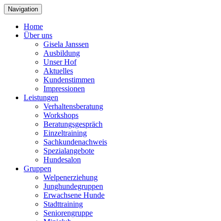
Navigation
Home
Über uns
Gisela Janssen
Ausbildung
Unser Hof
Aktuelles
Kundenstimmen
Impressionen
Leistungen
Verhaltensberatung
Workshops
Beratungsgespräch
Einzeltraining
Sachkundenachweis
Spezialangebote
Hundesalon
Gruppen
Welpenerziehung
Junghundegruppen
Erwachsene Hunde
Stadttraining
Seniorengruppe