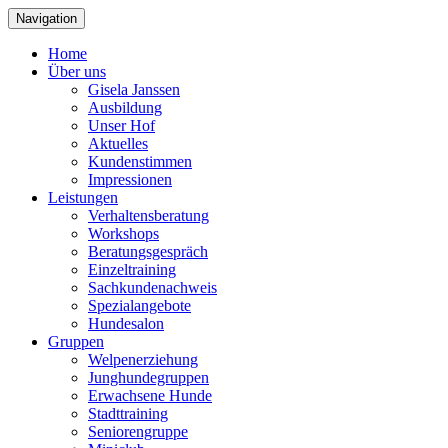
Navigation
Home
Über uns
Gisela Janssen
Ausbildung
Unser Hof
Aktuelles
Kundenstimmen
Impressionen
Leistungen
Verhaltensberatung
Workshops
Beratungsgespräch
Einzeltraining
Sachkundenachweis
Spezialangebote
Hundesalon
Gruppen
Welpenerziehung
Junghundegruppen
Erwachsene Hunde
Stadttraining
Seniorengruppe